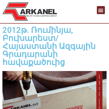
2012թ. Ռումինյա,
Բուխարեստ/
Հայաստանի Ազգային
Գրադարանի
հավաքածուից