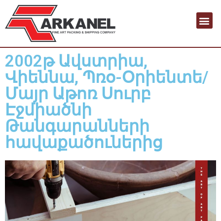
2002թ Ավստրիա,
Վիեննա, Պռօ-Օրիենտե/
Մայր Աթոռ Սուրբ
Էջմիածնի
Թանգարանների
հավաքածուներից