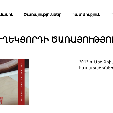
 մասին
Ծառայություններ
Պատմություն
ՒՂԵԿՑՈՐԴԻ ԾԱՌԱՅՈՒԹՅՈ
2012 թ. Մեծ Բ
հավաքածուներ