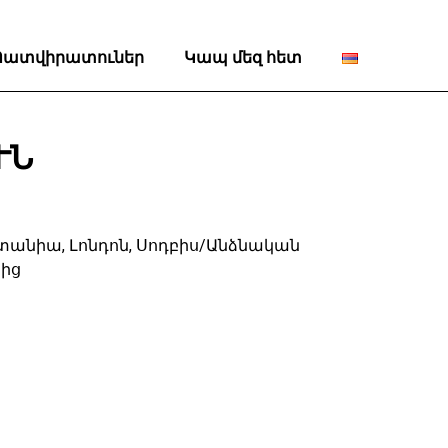
Պատվիրատուներ
Կապ մեզ հետ
ՒՆ
րիտանիա, Լոնդոն, Սոդբիս/Անձնական
ից